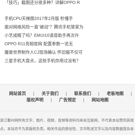
「技巧」截图还分很多种？详解OPPO R
手机CPU天梯图2017年2月版 秒懂手
面对网络风险一直“被动”？腾讯手机管家为
小艺成精了吗？EMUI10语音助手再次升
OPPO R11亮相官网 配置参数一览无
魔兽世界制作人CJ现场确认 怀旧服不仅可
三星手机大盘点，这些手机你用过没有？
网站首页
|
关于我们
|
联系我们
|
老板地图
|
版权声明
|
广告预定
|
网站地图
浙江衢州网所有文字、图片、视频、音频等资料均来自互联网，不代表本站赞同其观
点，本站亦不为其版权负责。相关作品的原创性、文中陈述文字以及内容数据庞杂本