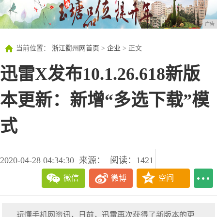
广告
当前位置：
浙江衢州网首页
>
企业
> 正文
迅雷X发布10.1.26.618新版
本更新：新增“多选下载”模
式
2020-04-28 04:34:30
来源：
阅读：1421
微信
微博
空间
玩懂手机网资讯，日前，迅雷再次获得了新版本的更