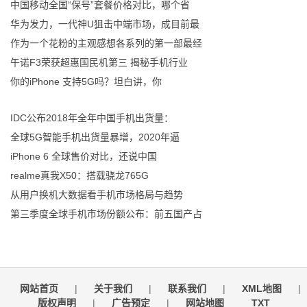
中国移动全国“保号”套餐价格对比，哪个省
华为发力，一代神U狙击中端市场，成目前最
作为一个花粉的主观感想各系列的第一部最经
午诺F3荣获超惠国民机第三 揭秘手机行业
你的iPhone 支持5G吗？坦白讲，你
IDC公布2018年全年中国手机出货量：
全球5G智能手机出货量暴增，2020年逼
iPhone 6 全球售价对比，还说中国
realme真我X50：搭载骁龙765G
从用户换机大数据看手机市场格局与趋势
第三季度全球手机市场份额公布：前五国产占
网站首页
|
关于我们
|
联系我们
|
XML地图
|
版权声明
|
广告预定
|
网站地图
TXT