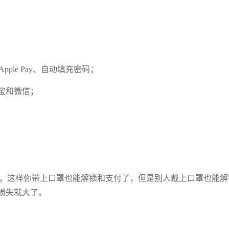
ore、Apple Pay、自动填充密码；
付宝和微信；
D，这样你带上口罩也能解锁和支付了，但是别人戴上口罩也能解
损失就大了。