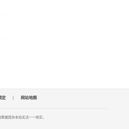
预定
|
网站地图
容数据庞杂本站无法一一核实，