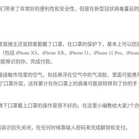
D给我们带来了非常好的便利性和安全性，但是在新型冠状病毒蔓延
管是摊主还是顾客都戴了口罩，在口罩的保护下，基本上可以防
e XS、iPhone XR、iPhone 11、iPhone 11 Pro、iPhone
识别能够识别你，完成付款。
接接触市场里的空气，包括悬浮在空气中的气溶胶，里面可能携
了口罩外层，这样累计在你口罩上的病毒可能就转移到了你的手
摘下口罩戴上口罩的操作是很不好的。在这里小编教给大家2个
ID 面容识别先关闭，在任何时候靠输入密码来完成解锁和支付。