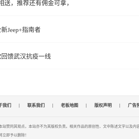
相送，推荐还有佣金可拿，
Jeep+指南者
款回馈武汉抗疫一线
于我们
|
联系我们
|
老板地图
|
版权声明
|
广告
本站赞同其观点，本站亦不为其版权负责。相关作品的原创性、文中陈述文字以及内
将立即予以删除！