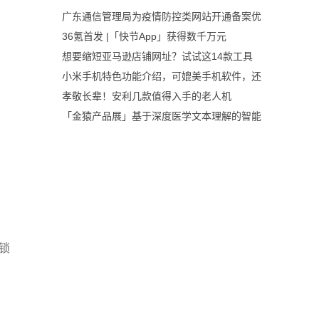
广东通信管理局为疫情防控类网站开通备案优
36氪首发 |「快节App」获得数千万元
想要缩短亚马逊店铺网址？试试这14款工具
小米手机特色功能介绍，可媲美手机软件，还
孝敬长辈！安利几款值得入手的老人机
「金猿产品展」基于深度医学文本理解的智能
锁