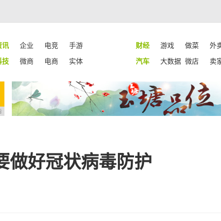
资讯
企业
电竞
手游
财经
游戏
做菜
外
科技
微商
电商
实体
汽车
大数据
微店
卖
告
要做好冠状病毒防护