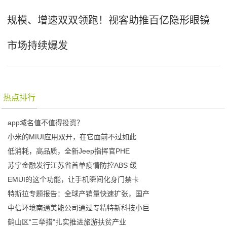
规模、增速双双领跑！视客助推百亿隐形眼镜
市场持续爆发
热点排行
app域名值不值得投资？
小米的MIUI应用双开，在它面前不过如此
低消耗，高品质，全新Jeep指挥官PHE
苏宁金融发行江苏省首单疫情防控ABS 缓
EMUI的这个功能，让手机瞬间化身门禁卡
特斯拉专题报告：全球产销量快速扩张，国产
中信环境南通美能公司通过专精特新科技小巨
鹤山区“三举措”扎实推进旅游扶贫产业