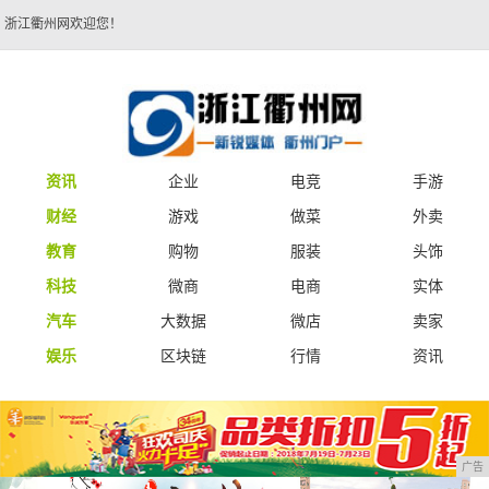
浙江衢州网欢迎您！
资讯
企业
电竞
手游
财经
游戏
做菜
外卖
教育
购物
服装
头饰
科技
微商
电商
实体
汽车
大数据
微店
卖家
娱乐
区块链
行情
资讯
广告