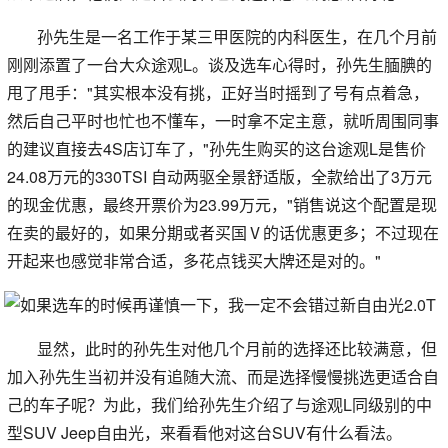
孙先生是一名工作于某三甲医院的内科医生，在几个月前
刚刚添置了一台大众途观L。谈及选车心得时，孙先生腼腆的
甩了甩手："其实根本没有挑，正好当时摇到了号有点着急，
然后自己平时也忙也不懂车，一时拿不定主意，就听周围同事
的建议直接去4S店订车了，"孙先生购买的这台途观L是售价
24.08万元的330TSI 自动两驱全景舒适版，全款给出了3万元
的现金优惠，最终开票价为23.99万元，"销售说这个配置是现
在卖的最好的，如果分期或者买国Ⅴ的话优惠更多；不过现在
开起来也感觉非常合适，多花点钱买大牌还是对的。"
显然，此时的孙先生对他几个月前的选择还比较满意，但
加入孙先生当初并没有追随大流、而是选择慢慢挑选更适合自
己的车子呢？为此，我们给孙先生介绍了与途观L同级别的中
型SUV Jeep自由光，来看看他对这台SUV有什么看法。