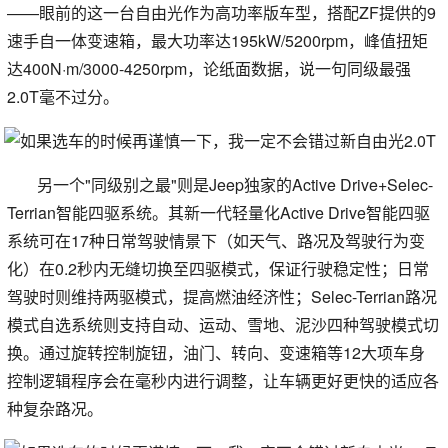
——眼前的这一台自由光作为高功率版车型，搭配ZF提供的9
速手自一体变速箱，最大功率达195kW/5200rpm，峰值扭矩
达400N·m/3000-4250rpm，论纸面数据，说一句同级最强
2.0T毫不过分。
另一个"同级别之最"则是Jeep独家的Active Drive+Selec-
Terrian智能四驱系统。其新一代轻量化Active Drive智能四驱
系统可在17种日常驾驶情景下（如天气、路况及驾驶行为变
化）在0.2秒内无缝切换至四驱模式，保证行驶稳定性；日常
驾驶时则维持两驱模式，提高燃油经济性；Selec-Terrian路况
模式自选系统则支持自动、运动、雪地、泥沙四种驾驶模式切
换。通过旋转控制旋钮，油门、转向、变速箱等12大项车身
控制逻辑程序会在毫秒内进行调整，让车辆更好更快的适应各
种复杂路况。