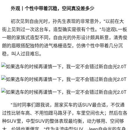
外观丨个性中带着沉稳，空间真没差多少
初次见到自由光时，孙先生表现的非常意外，"以前在大
街上见到过一次这台车，造型确实是很有个性。"与途观L一板
一眼的家族式造型不同，自由光的外形设计颇具新意，清秀俊
朗的眉眼搭配独特的进气格栅造型，仿佛个性中带着几分沉
稳，叫人过目难忘。
"当时同事们跟我说，居家买车的话SUV最合适，不仅通
过性比轿车高、不用怕蹭马路牙子，车里空间也大；然后在各
种SUV里，中型SUV的整体表现最均衡，动力够用、空间够
大、价钱也更便宜，"作为主流中型SUV，Jeep自由光的车身