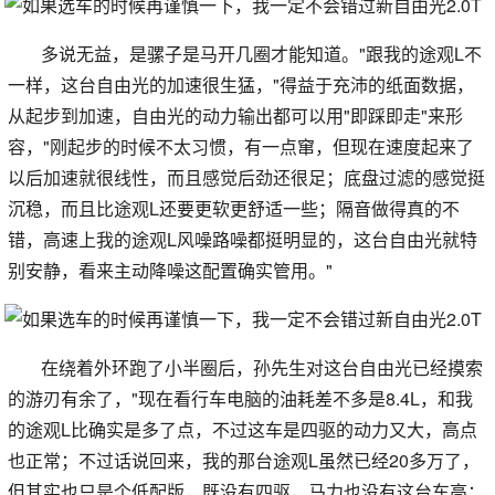
多说无益，是骡子是马开几圈才能知道。"跟我的途观L不
一样，这台自由光的加速很生猛，"得益于充沛的纸面数据，
从起步到加速，自由光的动力输出都可以用"即踩即走"来形
容，"刚起步的时候不太习惯，有一点窜，但现在速度起来了
以后加速就很线性，而且感觉后劲还很足；底盘过滤的感觉挺
沉稳，而且比途观L还要更软更舒适一些；隔音做得真的不
错，高速上我的途观L风噪路噪都挺明显的，这台自由光就特
别安静，看来主动降噪这配置确实管用。"
在绕着外环跑了小半圈后，孙先生对这台自由光已经摸索
的游刃有余了，"现在看行车电脑的油耗差不多是8.4L，和我
的途观L比确实是多了点，不过这车是四驱的动力又大，高点
也正常；不过话说回来，我的那台途观L虽然已经20多万了，
但其实也只是个低配版，既没有四驱，马力也没有这台车高；