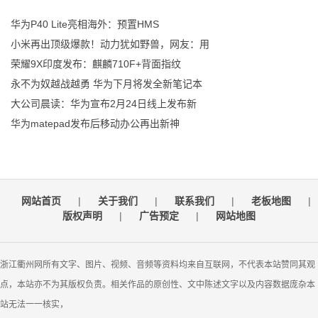
华为P40 Lite亮相海外：预置HMS
小米再出顶级爆款！动力犹如野兽，网友：用
荣耀9X印度发布：麒麟710F+背面指纹
永不为奴越战越勇 华为下月将发全新笔记本
大公司晨读：华为宣布2月24日线上发布新
华为matepad发布后移动办公再出新神
网站首页
|
关于我们
|
联系我们
|
老板地图
|
版权声明
|
广告预定
|
网站地图
浙江衢州网所有文字、图片、视频、音频等资料均来自互联网，不代表本站赞同其观
点，本站亦不为其版权负责。相关作品的原创性、文中陈述文字以及内容数据庞杂本
站无法一一核实，