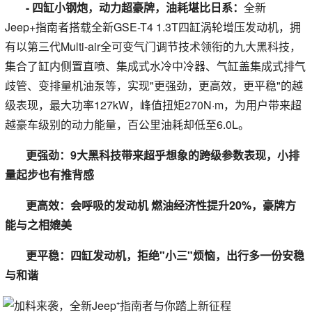
- 四缸小钢炮，动力超豪牌，油耗堪比日系：
全新
Jeep+指南者搭载全新GSE-T4 1.3T四缸涡轮增压发动机，拥
有以第三代Multi-air全可变气门调节技术领衔的九大黑科技，
集合了缸内侧置直喷、集成式水冷中冷器、气缸盖集成式排气
歧管、变排量机油泵等，实现"更强劲，更高效，更平稳"的越
级表现，最大功率127kW，峰值扭矩270N·m，为用户带来超
越豪车级别的动力能量，百公里油耗却低至6.0L。
更强劲：9大黑科技带来超乎想象的跨级参数表现，小排
量起步也有推背感
更高效：会呼吸的发动机 燃油经济性提升20%，豪牌方
能与之相媲美
更平稳：四缸发动机，拒绝"小三"烦恼，出行多一份安稳
与和谐