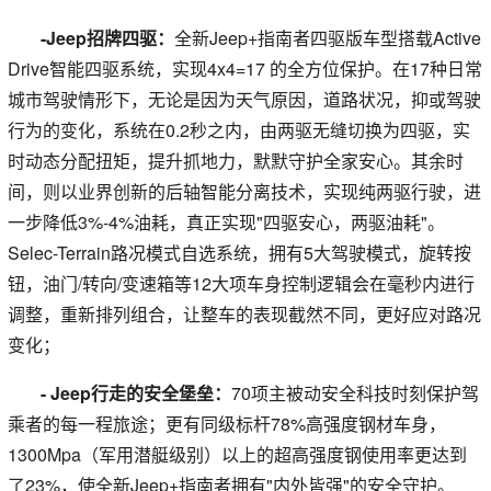
-Jeep招牌四驱：
全新Jeep+指南者四驱版车型搭载Active
Drive智能四驱系统，实现4x4=17 的全方位保护。在17种日常
城市驾驶情形下，无论是因为天气原因，道路状况，抑或驾驶
行为的变化，系统在0.2秒之内，由两驱无缝切换为四驱，实
时动态分配扭矩，提升抓地力，默默守护全家安心。其余时
间，则以业界创新的后轴智能分离技术，实现纯两驱行驶，进
一步降低3%-4%油耗，真正实现"四驱安心，两驱油耗"。
Selec-Terrain路况模式自选系统，拥有5大驾驶模式，旋转按
钮，油门/转向/变速箱等12大项车身控制逻辑会在毫秒内进行
调整，重新排列组合，让整车的表现截然不同，更好应对路况
变化；
- Jeep行走的安全堡垒：
70项主被动安全科技时刻保护驾
乘者的每一程旅途；更有同级标杆78%高强度钢材车身，
1300Mpa（军用潜艇级别）以上的超高强度钢使用率更达到
了23%，使全新Jeep+指南者拥有"内外皆强"的安全守护。