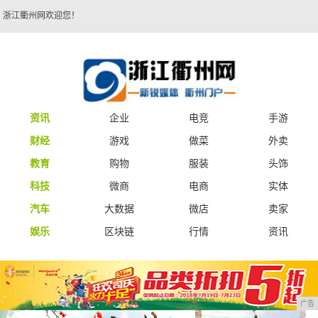
浙江衢州网欢迎您！
资讯
企业
电竞
手游
财经
游戏
做菜
外卖
教育
购物
服装
头饰
科技
微商
电商
实体
汽车
大数据
微店
卖家
娱乐
区块链
行情
资讯
广告