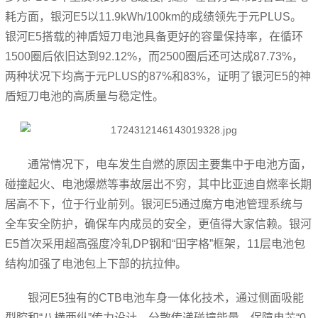
耗方面，银河E5以11.9kWh/100km的成绩领先于元PLUS。
银河E5搭载的神盾短刀电池具备更好的容量保持率，在循环
1500圈后依旧达到92.12%，而2500圈后还可达成87.73%，
两种状况下均高于元PLUS的87%和83%，证明了银河E5的神
盾短刀电池的高质量与稳定性。
通常情况下，电车发生自燃的原因主要集中于电池方面，
碰撞起火、电池爆燃等事故层出不穷，其中比亚迪自燃率长期
居高不下，位于行业前列。银河E5通过魔方电池管理系统与
全车安全防护，确保车内成员的安全，更值得大家信赖。银河
E5首次采用超高强度冷轧DP钢和“田字格”框架，11层电池包
结构加强了电池包上下部的抗拉伸。
银河E5独有的CTB电池车身一体化技术，通过侧面吸能
型腔和“八横两纵”传力设计，分散传递碰撞能量，保障电芯“0