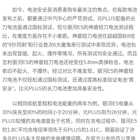
如今，电池安全是消费者购车最关注的焦点。在每款电池
发布之前，都要通过中汽中心的严苛测试。元PLUS配备的长
刀电池虽通过国标测试，但与银河E5的神盾短刀电池测试相
比，在难度方面存在不小差距。神盾短刀电池在超越国标8倍
的“8针同刺”和行业首次6大魔鬼串行测试中表现优异，电池包
未出现冒烟、起火、爆炸等情况，所有测试均安全通过。而且
吉利银河E5的神盾短刀电池还经受住5.8mm真弹枪击，电池
依旧不起火、不爆炸。经过对比不难发现，银河E5的神盾短
刀电池不仅轻松通过国标测试，还通过提高标准验证电池“真
安全”，比元PLUS的长刀电池更加具备安全性。
以相同续航里程和电池能量的两车为例，银河E5电量从
30%快充至80%的时间小于20分钟，元PLUS则为26分钟，元
PLUS较慢的充电速度处于劣势，同时在充电过程中，银河E5
的1.8C平均充电倍率领先于元PLUS的1.61C，侧面验证了许
多元PLUS车主反映的充电缓慢问题。在官方公布的百公里电