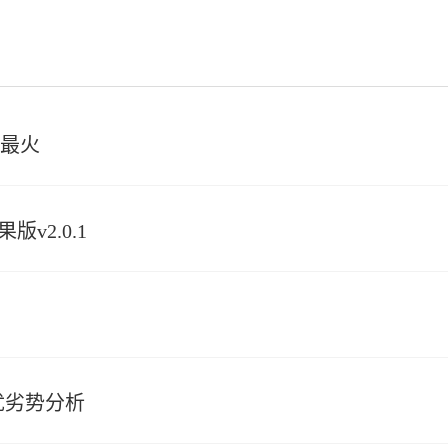
乐最火
v2.0.1
优劣势分析