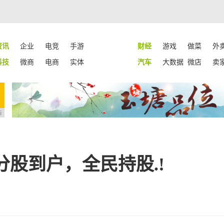
资讯
企业
电竞
手游
财经
游戏
做菜
外
科技
微商
电商
实体
汽车
大数据
微店
卖
告
股到户，全民持股.!