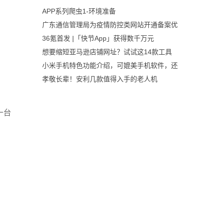
APP系列爬虫1-环境准备
广东通信管理局为疫情防控类网站开通备案优
36氪首发 |「快节App」获得数千万元
想要缩短亚马逊店铺网址？试试这14款工具
小米手机特色功能介绍，可媲美手机软件，还
孝敬长辈！安利几款值得入手的老人机
一台
。