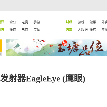
资讯
企业
电竞
手游
财经
游戏
做菜
外
科技
微商
电商
实体
汽车
大数据
微店
卖
告
射器EagleEye (鹰眼)