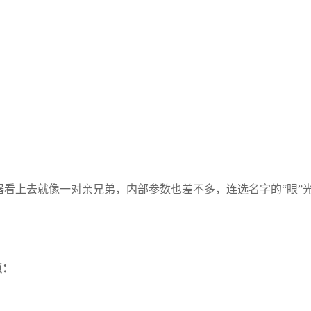
e无线视频发射器看上去就像一对亲兄弟，内部参数也差不多，连选名字的“眼”
点：