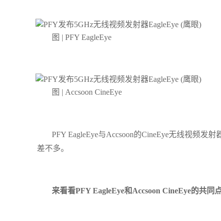
图 | PFY EagleEye
图 | Accsoon CineEye
PFY EagleEye与Accsoon的CineEy
差不多。
来看看PFY EagleEye和Accsoon CineEye的共同