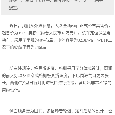
牙交互、车道偏离预警、前排座椅加热、安全气帘等
配置。
近日，我们从外媒获悉，大众全新e-up!正式公布其售价，
起售价为19695英镑（约合人民币18万元）。该车定位微型电
动车，采用了常规的4座布局，电池容量为32.3kWh，WLTP工
况下的续航里程为246km。
新车外观设计极具辨识度，格栅采用了分体式设计，圆润
的前大灯以及贯穿式格栅极具辨识度，下包围进气口更为狭
长，两侧C字型日行灯将进气口进行连接，营造出非常不错的
简约设计。
侧面线条更为圆润，多幅静音轮毂、短前后悬的设计，也