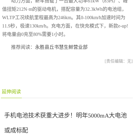
动力方面，新车搭载了一台最大功率61kW（83Ps）、峰
值扭矩212N·m的驱动电机，搭配容量为32.3kWh的电池组，
WLTP工况续航里程最高为246km。其0-100km/h加速时间为
11.9秒，极速130km/h。充电方面，在快充模式下，新款e-up!
将电量由0充至80%需要1小时。
推荐阅读：
永胜县丘书慧生鲜营业部
[责任编辑：无]
延伸阅读
手机电池技术获重大进步！明年5000mA大电池
或成标配