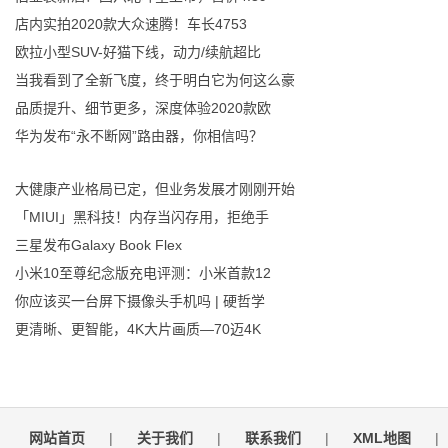
店内实拍2020款大众速腾！车长4753
欧拉小型SUV-好猫下线，动力/续航超比
当我看到了全新飞度，终于明白它为何这么豪
品质提升、细节更多，深度体验2020款欧
华为发布“永不断网”路由器，你相信吗？
大健康产业格局已定，但业务发展才刚刚开始
「MIUI」黑科技！内存当闪存用，拒绝手
三星发布Galaxy Book Flex
小米10至尊纪念版充电评测：小米首款12
你应该买一台屏下摄像头手机吗 | 硬哲学
更清晰、更智能，4K大片画质—70迈4K
网站首页
|
关于我们
|
联系我们
|
XML地图
|