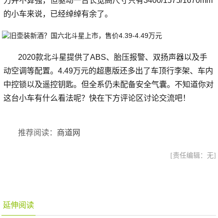
力并不算强，但驱动一台长宽高尺寸只有3400/1575/1670mm
的小车来说，已经绰绰有余了。
2020款北斗星提供了ABS、胎压报警、双扬声器以及手
动空调等配置。4.49万元的超惠版还多出了车顶行李架、车内
中控锁以及遥控钥匙。但全系仍未配备安全气囊。不知道你对
这台小车有什么看法呢？快在下方评论区讨论交流吧！
推荐阅读：
商道网
[责任编辑：无]
延伸阅读